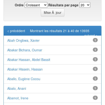
Ordre
Résultats par page
< précédent
Montrant les résultats 21 à 40 de 13935
suivant >
Abah Ongbwa, Xavier
1
Abakar Bichara, Oumar
1
Abakar Hassan, Abdel Bassit
1
Abakar Hissein, Hassan
1
Aballo, Eugène Cocou
1
Abalo, Anani
1
Abamot, Irene
1