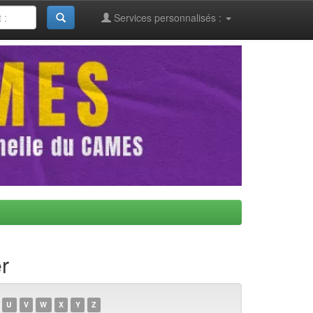
Services personnalisés :
r
U
V
W
X
Y
Z