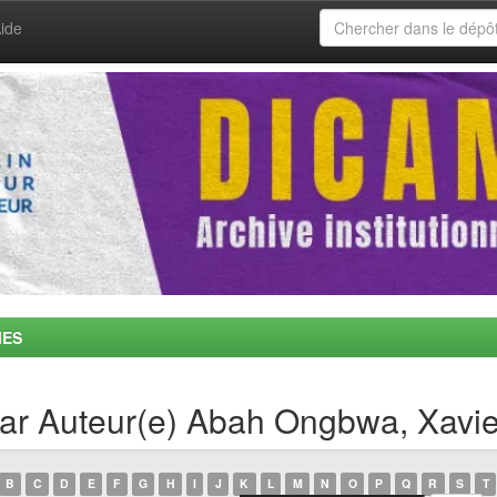
ide
MES
 par Auteur(e) Abah Ongbwa, Xavie
B
C
D
E
F
G
H
I
J
K
L
M
N
O
P
Q
R
S
T