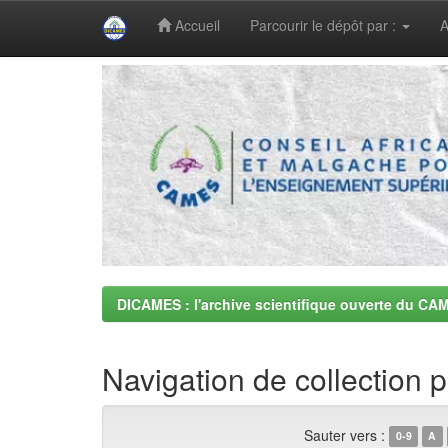
Accueil
Parcourir le dépôt par :
A
Skip
navigation
DICAMES : l'archive scientifique ouverte du CA
Navigation de collection
Sauter vers :
0-9
A