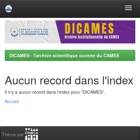
Skip
navigation
DICAMES : l'archive scientifique ouverte du CAMES
Aucun record dans l'index
Il n'y a aucun record dans l'index pour "DICAMES".
Accueil
Thème par