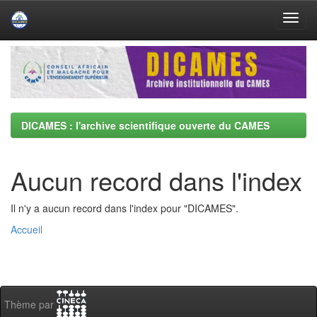
Skip
navigation
DICAMES : l'archive scientifique ouverte du CAMES
Aucun record dans l'index
Il n'y a aucun record dans l'index pour "DICAMES".
Accueil
Thème par