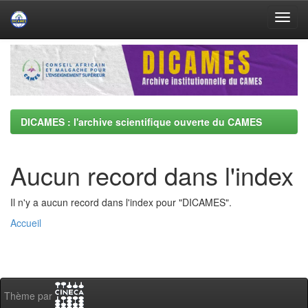
Skip
navigation
DICAMES : l'archive scientifique ouverte du CAMES
Aucun record dans l'index
Il n'y a aucun record dans l'index pour "DICAMES".
Accueil
Thème par