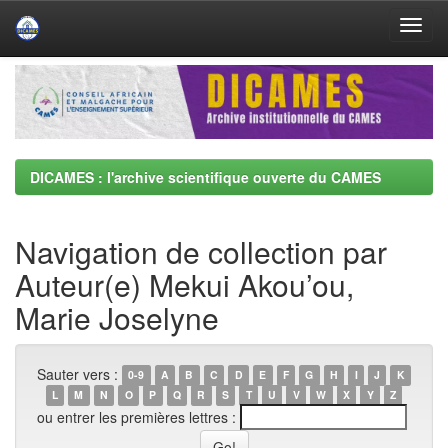
Skip
navigation
DICAMES : l'archive scientifique ouverte du CAMES
Navigation de collection par
Auteur(e) Mekui Akou’ou,
Marie Joselyne
Sauter vers :
0-9
A
B
C
D
E
F
G
H
I
J
K
L
M
N
O
P
Q
R
S
T
U
V
W
X
Y
Z
ou entrer les premières lettres :