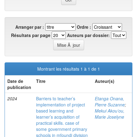
Arranger par :
Ordre :
Résultats par page
Auteurs par dossier:
Montrant les résultats 1 à 1 de 1
Date de
Titre
Auteur(s)
publication
2024
Barriers to teacher’s
Etanga Onana,
implementation of project
Pierre Suzanne
;
based learning and
Mekui Akou’ou,
learner’s acquisition of
Marie Joselyne
practical skills. case of
some government primary
schools in mfoundi division