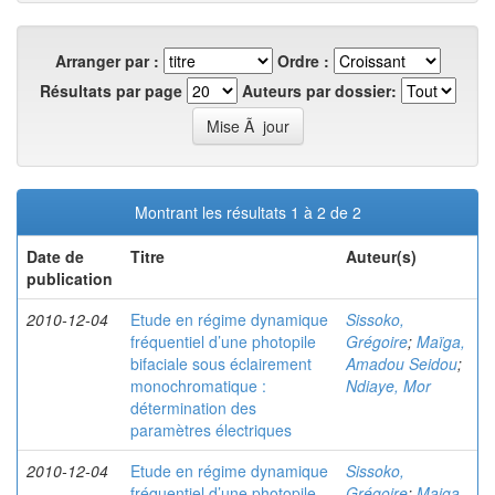
Arranger par :
Ordre :
Résultats par page
Auteurs par dossier:
Montrant les résultats 1 à 2 de 2
Date de
Titre
Auteur(s)
publication
2010-12-04
Etude en régime dynamique
Sissoko,
fréquentiel d’une photopile
Grégoire
;
Maïga,
bifaciale sous éclairement
Amadou Seidou
;
monochromatique :
Ndiaye, Mor
détermination des
paramètres électriques
2010-12-04
Etude en régime dynamique
Sissoko,
fréquentiel d’une photopile
Grégoire
;
Maiga,