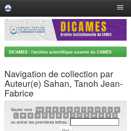
Skip
navigation
DICAMES : l'archive scientifique ouverte du CAMES
Navigation de collection par
Auteur(e) Sahan, Tanoh Jean-
Fabrice
Sauter vers :
0-9
A
B
C
D
E
F
G
H
I
J
K
L
M
N
O
P
Q
R
S
T
U
V
W
X
Y
Z
ou entrer les premières lettres :