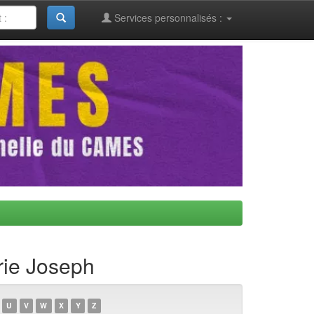
Services personnalisés :
rie Joseph
U
V
W
X
Y
Z