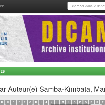
ide
MES
 par Auteur(e) Samba-Kimbata, Ma
B
C
D
E
F
G
H
I
J
K
L
M
N
O
P
Q
R
S
T