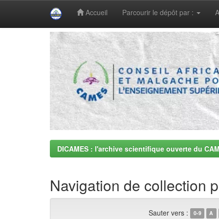
Accueil
Parcourir le dépôt par :
A
Skip
navigation
DICAMES : l'archive scientifique ouverte du CA
Navigation de collection
Sauter vers :
0-9
A