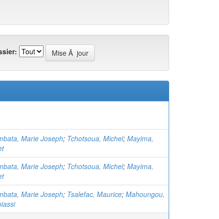
sier:
bata, Marie Joseph
;
Tchotsoua, Michel
;
Mayima,
et
bata, Marie Joseph
;
Tchotsoua, Michel
;
Mayima,
et
bata, Marie Joseph
;
Tsalefac, Maurice
;
Mahoungou,
biassi