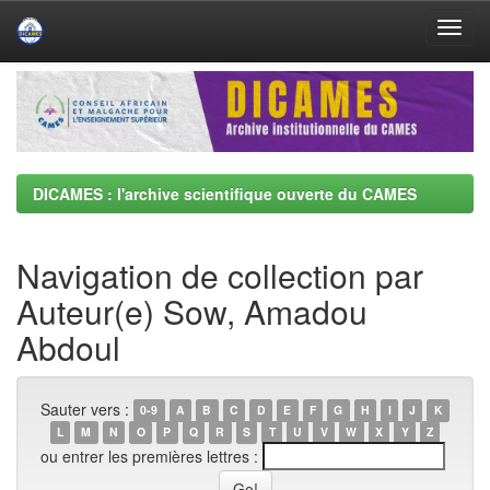
Skip
navigation
DICAMES : l'archive scientifique ouverte du CAMES
Navigation de collection par
Auteur(e) Sow, Amadou
Abdoul
Sauter vers :
0-9
A
B
C
D
E
F
G
H
I
J
K
L
M
N
O
P
Q
R
S
T
U
V
W
X
Y
Z
ou entrer les premières lettres :