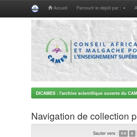
Accueil
Parcourir le dépôt par :
A
Skip
navigation
DICAMES : l'archive scientifique ouverte du CA
Navigation de collection 
Sauter vers :
0-9
A