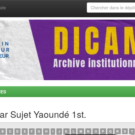
ide
MES
par Sujet Yaoundé 1st.
B
C
D
E
F
G
H
I
J
K
L
M
N
O
P
Q
R
S
T