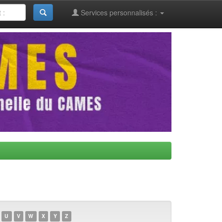
Services personnalisés :
U
V
W
X
Y
Z