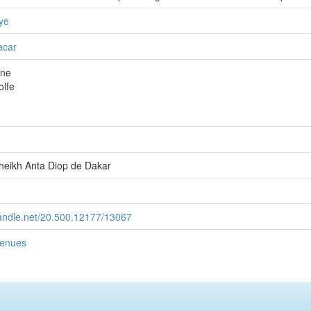
ye
acar
nne
olfe
Cheikh Anta Diop de Dakar
handle.net/20.500.12177/13067
tenues