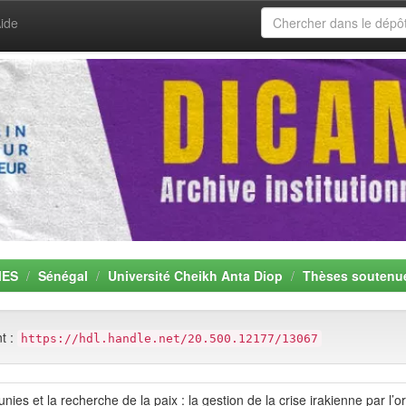
ide
MES
Sénégal
Université Cheikh Anta Diop
Thèses soutenu
nt :
https://hdl.handle.net/20.500.12177/13067
unies et la recherche de la paix : la gestion de la crise irakienne par l’