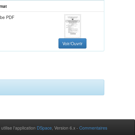
mat
be PDF
Voir/Ouvrir
 utilise l'application
DSpace
, Version 6.x -
Commentaires