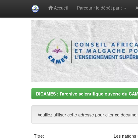
Accueil
Parcourir le dépôt par :
A
Skip
navigation
DICAMES : l'archive scientifique ouverte du CA
Veuillez utiliser cette adresse pour citer ce docume
Titre:
Les nations 