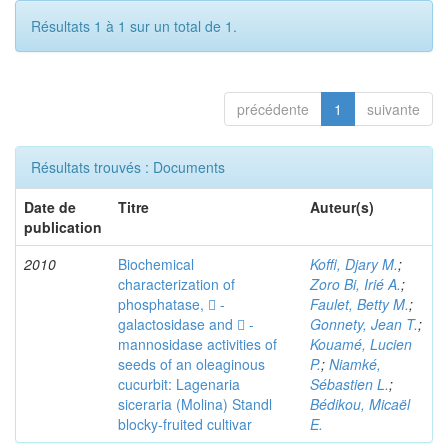
Résultats 1 à 1 sur un total de 1.
précédente
1
suivante
Résultats trouvés : Documents
Date de
Titre
Auteur(s)
publication
2010
Biochemical
Koffi, Djary M.
;
characterization of
Zoro Bi, Irié A.
;
phosphatase,  -
Faulet, Betty M.
;
galactosidase and  -
Gonnety, Jean T.
;
mannosidase activities of
Kouamé, Lucien
seeds of an oleaginous
P.
;
Niamké,
cucurbit: Lagenaria
Sébastien L.
;
siceraria (Molina) Standl
Bédikou, Micaël
blocky-fruited cultivar
E.