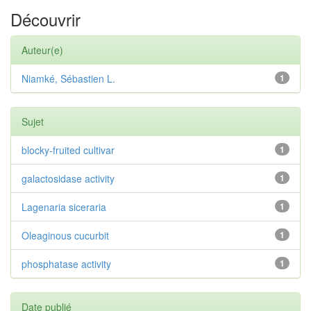
Découvrir
Auteur(e)
Niamké, Sébastien L.
1
Sujet
blocky-fruited cultivar
1
galactosidase activity
1
Lagenaria siceraria
1
Oleaginous cucurbit
1
phosphatase activity
1
Date publié