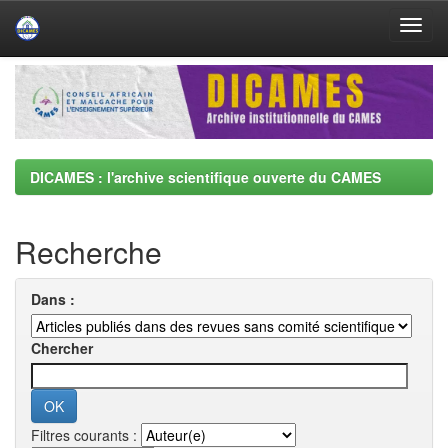
Skip
navigation
DICAMES : l'archive scientifique ouverte du CAMES
Recherche
Dans :
Chercher
Filtres courants :