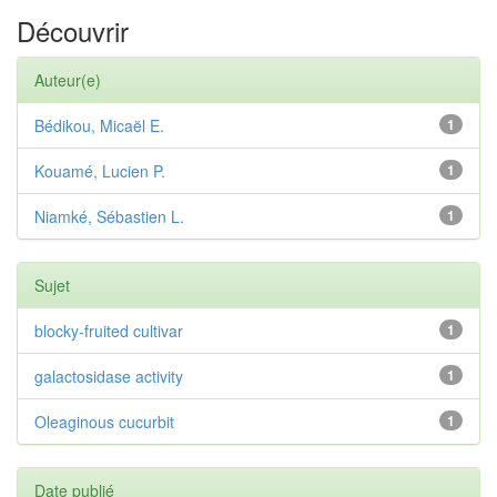
Découvrir
Auteur(e)
Bédikou, Micaël E.
1
Kouamé, Lucien P.
1
Niamké, Sébastien L.
1
Sujet
blocky-fruited cultivar
1
galactosidase activity
1
Oleaginous cucurbit
1
Date publié