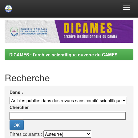
Skip
navigation
DICAMES : l'archive scientifique ouverte du CAMES
Recherche
Dans :
Chercher
Filtres courants :