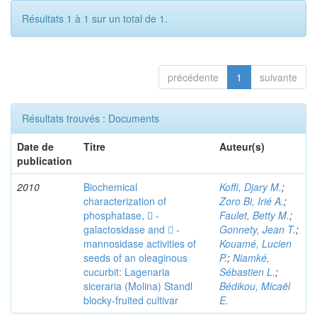
Résultats 1 à 1 sur un total de 1.
précédente
1
suivante
Résultats trouvés : Documents
Date de
Titre
Auteur(s)
publication
2010
Biochemical
Koffi, Djary M.
;
characterization of
Zoro Bi, Irié A.
;
phosphatase,  -
Faulet, Betty M.
;
galactosidase and  -
Gonnety, Jean T.
;
mannosidase activities of
Kouamé, Lucien
seeds of an oleaginous
P.
;
Niamké,
cucurbit: Lagenaria
Sébastien L.
;
siceraria (Molina) Standl
Bédikou, Micaël
blocky-fruited cultivar
E.