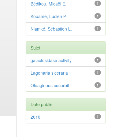
Bédikou, Micaël E.
1
Kouamé, Lucien P.
1
Niamké, Sébastien L.
1
Sujet
galactosidase activity
1
Lagenaria siceraria
1
Oleaginous cucurbit
1
Date publié
2010
1