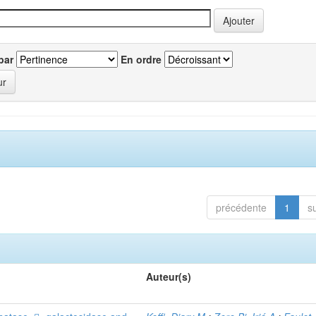
par
En ordre
précédente
1
s
Auteur(s)