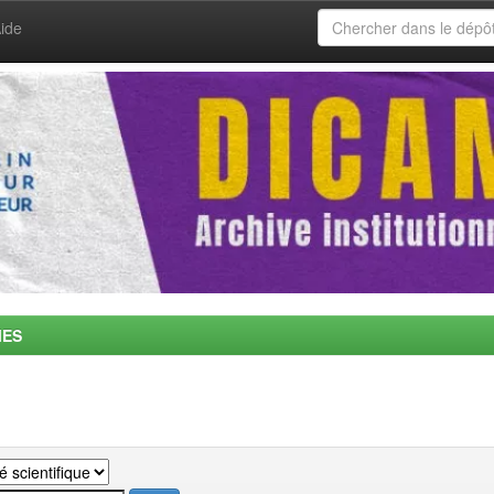
ide
MES