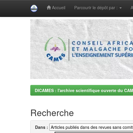
Accueil
Parcourir le dépôt par :
A
Skip
navigation
DICAMES : l'archive scientifique ouverte du CA
Recherche
Dans :