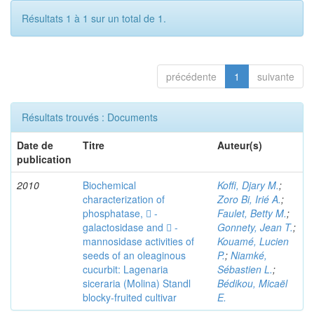
Résultats 1 à 1 sur un total de 1.
précédente
1
suivante
Résultats trouvés : Documents
Date de
Titre
Auteur(s)
publication
2010
Biochemical
Koffi, Djary M.
;
characterization of
Zoro Bi, Irié A.
;
phosphatase,  -
Faulet, Betty M.
;
galactosidase and  -
Gonnety, Jean T.
;
mannosidase activities of
Kouamé, Lucien
seeds of an oleaginous
P.
;
Niamké,
cucurbit: Lagenaria
Sébastien L.
;
siceraria (Molina) Standl
Bédikou, Micaël
blocky-fruited cultivar
E.