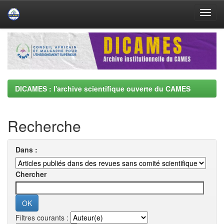
Skip
navigation
DICAMES : l'archive scientifique ouverte du CAMES
Recherche
Dans :
Chercher
Filtres courants :