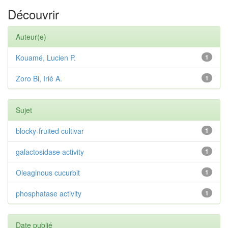
Découvrir
Auteur(e)
Kouamé, Lucien P.
1
Zoro Bi, Irié A.
1
Sujet
blocky-fruited cultivar
1
galactosidase activity
1
Oleaginous cucurbit
1
phosphatase activity
1
Date publié