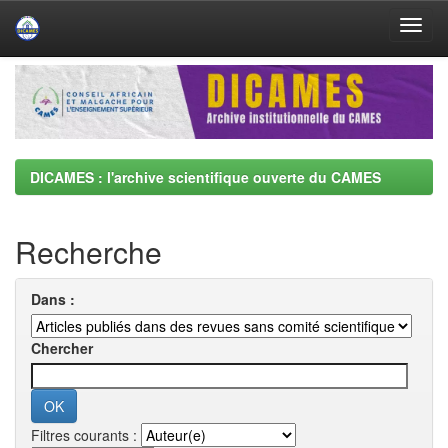
Skip
navigation
DICAMES : l'archive scientifique ouverte du CAMES
Recherche
Dans :
Chercher
Filtres courants :