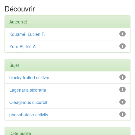
Découvrir
Auteur(e)
Kouamé, Lucien P.
1
Zoro Bi, Irié A.
1
Sujet
blocky-fruited cultivar
1
Lagenaria siceraria
1
Oleaginous cucurbit
1
phosphatase activity
1
Date publié