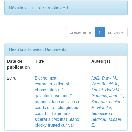
Résultats 1 à 1 sur un total de 1.
précédente
1
suivante
Résultats trouvés : Documents
Date de
Titre
Auteur(s)
publication
2010
Biochemical
Koffi, Djary M.
;
characterization of
Zoro Bi, Irié A.
;
phosphatase,  -
Faulet, Betty M.
;
galactosidase and  -
Gonnety, Jean T.
;
mannosidase activities of
Kouamé, Lucien
seeds of an oleaginous
P.
;
Niamké,
cucurbit: Lagenaria
Sébastien L.
;
siceraria (Molina) Standl
Bédikou, Micaël
blocky-fruited cultivar
E.