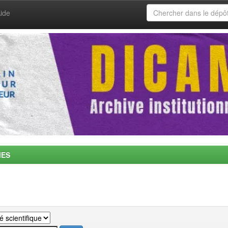
ide
MES