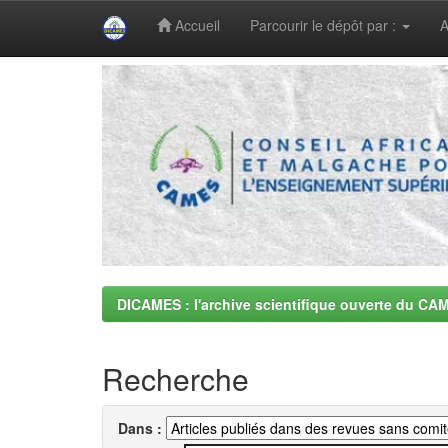
Accueil
Parcourir le dépôt par :
A
Skip
navigation
DICAMES : l'archive scientifique ouverte du CA
Recherche
Dans :