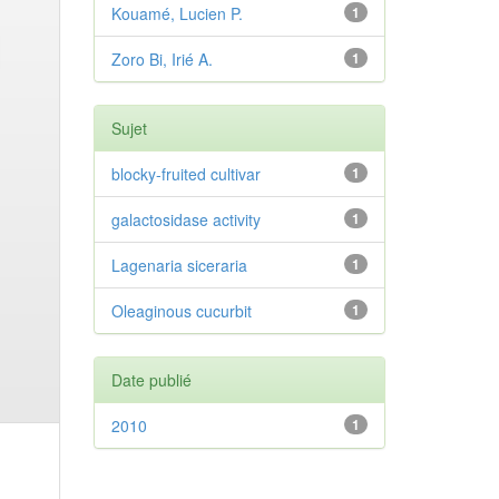
Kouamé, Lucien P.
1
Zoro Bi, Irié A.
1
Sujet
blocky-fruited cultivar
1
galactosidase activity
1
Lagenaria siceraria
1
Oleaginous cucurbit
1
Date publié
2010
1