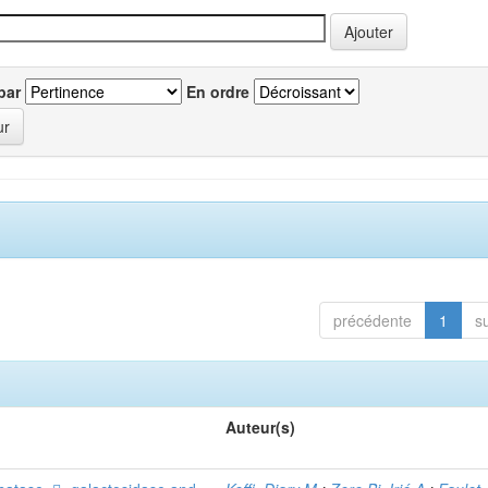
par
En ordre
précédente
1
s
Auteur(s)