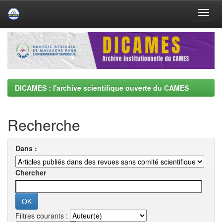
Skip
navigation
DICAMES : l'archive scientifique ouverte du CAMES
Recherche
Dans :
Chercher
Filtres courants :