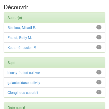
Découvrir
Auteur(e)
Bédikou, Micaël E.
1
Faulet, Betty M.
1
Kouamé, Lucien P.
1
Sujet
blocky-fruited cultivar
1
galactosidase activity
1
Oleaginous cucurbit
1
Date publié