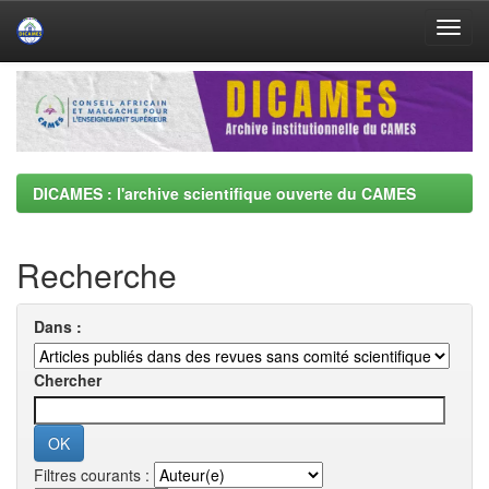
Skip
navigation
DICAMES : l'archive scientifique ouverte du CAMES
Recherche
Dans :
Chercher
Filtres courants :