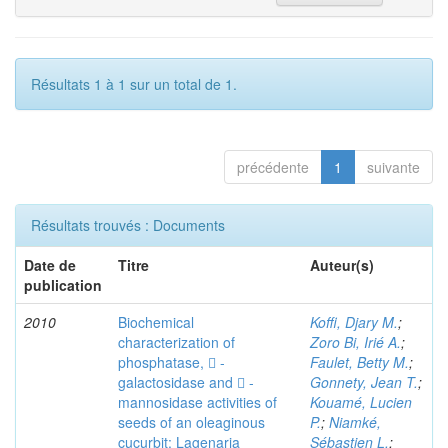
Résultats 1 à 1 sur un total de 1.
précédente
1
suivante
Résultats trouvés : Documents
Date de
Titre
Auteur(s)
publication
2010
Biochemical
Koffi, Djary M.
;
characterization of
Zoro Bi, Irié A.
;
phosphatase,  -
Faulet, Betty M.
;
galactosidase and  -
Gonnety, Jean T.
;
mannosidase activities of
Kouamé, Lucien
seeds of an oleaginous
P.
;
Niamké,
cucurbit: Lagenaria
Sébastien L.
;