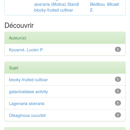
siceraria (Molina) Standl
Bédikou, Micaël
blocky-fruited cultivar
E.
Découvrir
Auteur(e)
Kouamé, Lucien P.
1
Sujet
blocky-fruited cultivar
1
galactosidase activity
1
Lagenaria siceraria
1
Oleaginous cucurbit
1