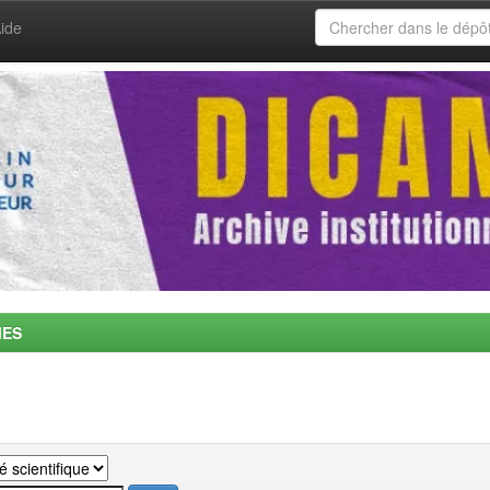
ide
MES