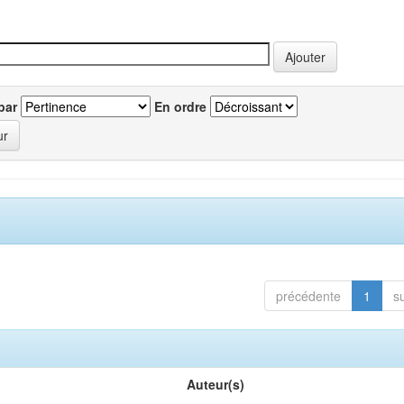
par
En ordre
précédente
1
s
Auteur(s)