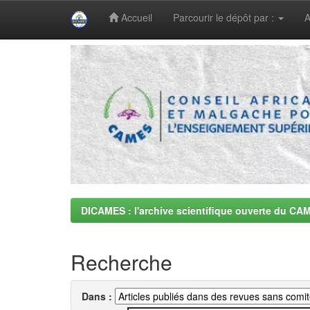
Accueil
Parcourir le dépôt par :
A
Skip
navigation
DICAMES : l'archive scientifique ouverte du CA
Recherche
Dans :