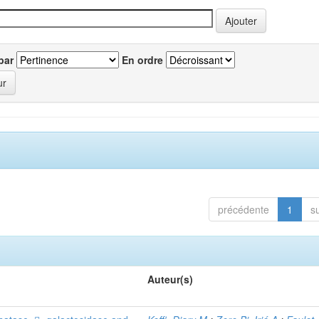
par
En ordre
précédente
1
s
Auteur(s)