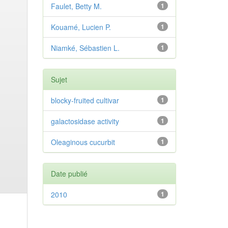
Faulet, Betty M.
1
Kouamé, Lucien P.
1
Niamké, Sébastien L.
1
Sujet
blocky-fruited cultivar
1
galactosidase activity
1
Oleaginous cucurbit
1
Date publié
2010
1