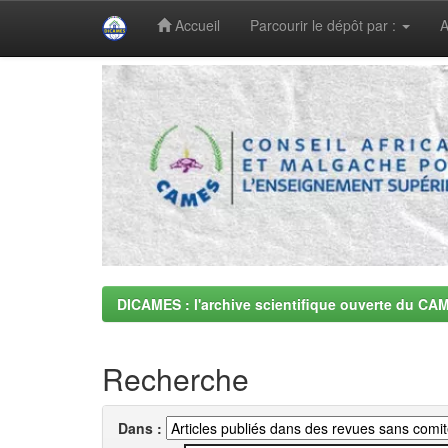
Accueil
Parcourir le dépôt par :
A
Skip
navigation
DICAMES : l'archive scientifique ouverte du CA
Recherche
Dans :