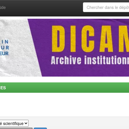
ide
MES