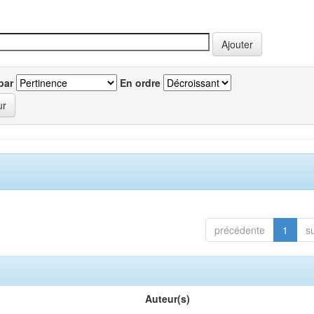
par
En ordre
précédente
1
s
Auteur(s)