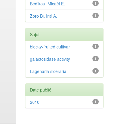
Bédikou, Micaël E.
1
Zoro Bi, Irié A.
1
Sujet
blocky-fruited cultivar
1
galactosidase activity
1
Lagenaria siceraria
1
Date publié
2010
1