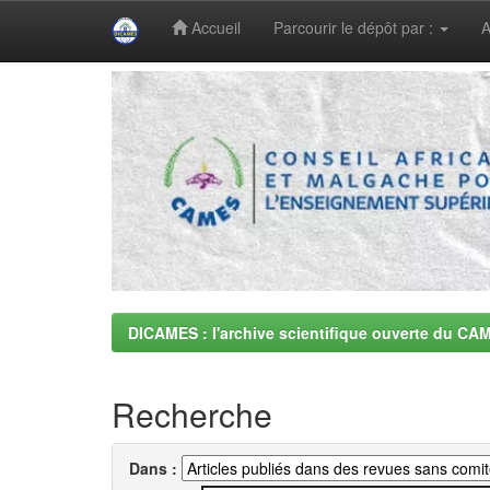
Accueil
Parcourir le dépôt par :
A
Skip
navigation
DICAMES : l'archive scientifique ouverte du CA
Recherche
Dans :