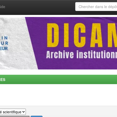
ide
MES