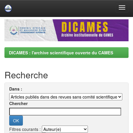
Skip
navigation
DICAMES : l'archive scientifique ouverte du CAMES
Recherche
Dans :
Chercher
Filtres courants :