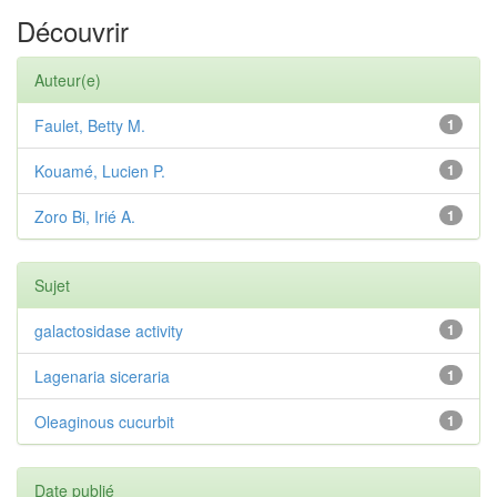
Découvrir
Auteur(e)
Faulet, Betty M.
1
Kouamé, Lucien P.
1
Zoro Bi, Irié A.
1
Sujet
galactosidase activity
1
Lagenaria siceraria
1
Oleaginous cucurbit
1
Date publié