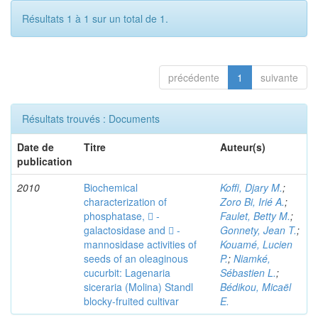
Résultats 1 à 1 sur un total de 1.
précédente
1
suivante
Résultats trouvés : Documents
Date de
Titre
Auteur(s)
publication
2010
Biochemical
Koffi, Djary M.
;
characterization of
Zoro Bi, Irié A.
;
phosphatase,  -
Faulet, Betty M.
;
galactosidase and  -
Gonnety, Jean T.
;
mannosidase activities of
Kouamé, Lucien
seeds of an oleaginous
P.
;
Niamké,
cucurbit: Lagenaria
Sébastien L.
;
siceraria (Molina) Standl
Bédikou, Micaël
blocky-fruited cultivar
E.