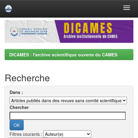
Skip
navigation
DICAMES : l'archive scientifique ouverte du CAMES
Recherche
Dans :
Chercher
Filtres courants :