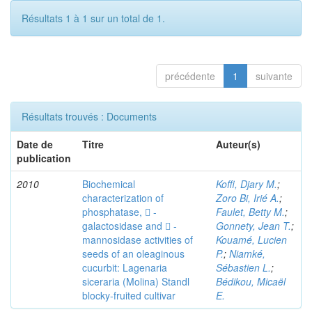
Résultats 1 à 1 sur un total de 1.
précédente
1
suivante
Résultats trouvés : Documents
Date de
Titre
Auteur(s)
publication
2010
Biochemical
Koffi, Djary M.
;
characterization of
Zoro Bi, Irié A.
;
phosphatase,  -
Faulet, Betty M.
;
galactosidase and  -
Gonnety, Jean T.
;
mannosidase activities of
Kouamé, Lucien
seeds of an oleaginous
P.
;
Niamké,
cucurbit: Lagenaria
Sébastien L.
;
siceraria (Molina) Standl
Bédikou, Micaël
blocky-fruited cultivar
E.