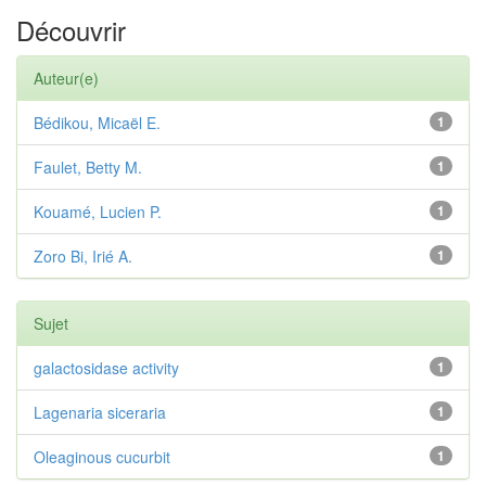
Découvrir
Auteur(e)
Bédikou, Micaël E.
1
Faulet, Betty M.
1
Kouamé, Lucien P.
1
Zoro Bi, Irié A.
1
Sujet
galactosidase activity
1
Lagenaria siceraria
1
Oleaginous cucurbit
1