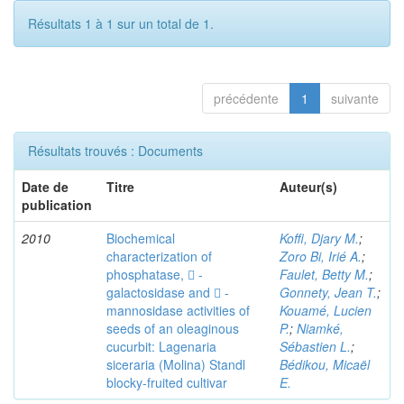
Résultats 1 à 1 sur un total de 1.
précédente
1
suivante
Résultats trouvés : Documents
Date de
Titre
Auteur(s)
publication
2010
Biochemical
Koffi, Djary M.
;
characterization of
Zoro Bi, Irié A.
;
phosphatase,  -
Faulet, Betty M.
;
galactosidase and  -
Gonnety, Jean T.
;
mannosidase activities of
Kouamé, Lucien
seeds of an oleaginous
P.
;
Niamké,
cucurbit: Lagenaria
Sébastien L.
;
siceraria (Molina) Standl
Bédikou, Micaël
blocky-fruited cultivar
E.