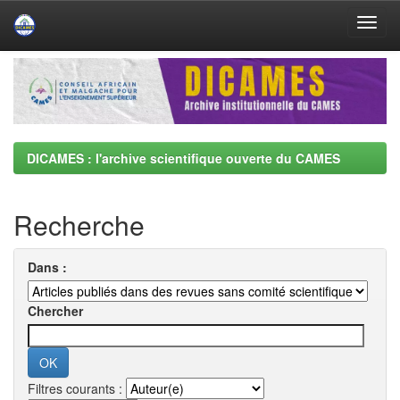
Skip
navigation
DICAMES : l'archive scientifique ouverte du CAMES
Recherche
Dans :
Chercher
Filtres courants :