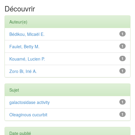
Découvrir
Auteur(e)
Bédikou, Micaël E.
1
Faulet, Betty M.
1
Kouamé, Lucien P.
1
Zoro Bi, Irié A.
1
Sujet
galactosidase activity
1
Oleaginous cucurbit
1
Date publié