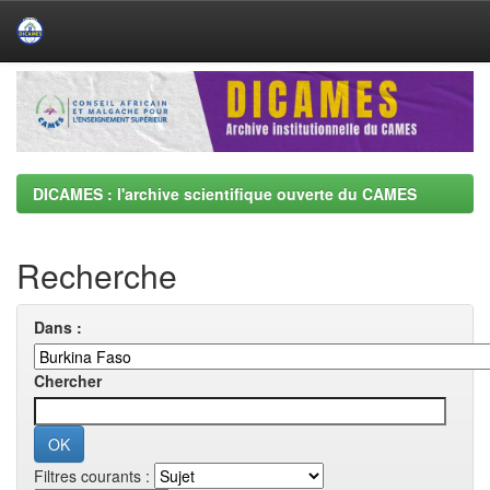
Skip
navigation
DICAMES : l'archive scientifique ouverte du CAMES
Recherche
Dans :
Chercher
Filtres courants :