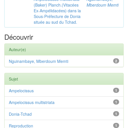
(Baker) Planch.(Vitacées
Mberdoum Memti
Ex-Ampélidacées) dans la
Sous-Préfecture de Donia
située au sud du Tchad.
Découvrir
Auteur(e)
Nguinambaye, Mberdoum Memti
2
Sujet
Ampelocissus
1
Ampelocissus multistriata
1
Donia-Tchad
1
Reproduction
1