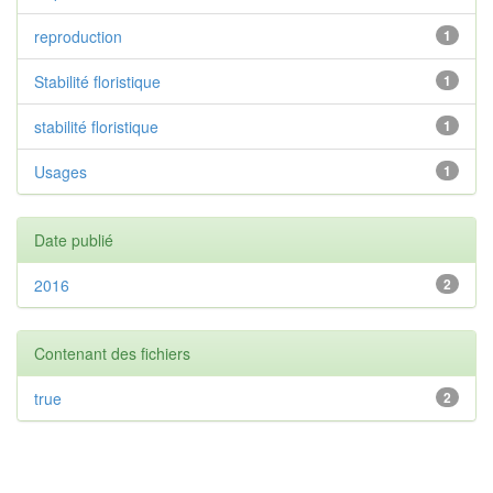
reproduction
1
Stabilité floristique
1
stabilité floristique
1
Usages
1
Date publié
2016
2
Contenant des fichiers
true
2