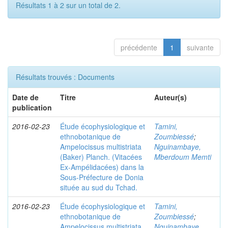
Résultats 1 à 2 sur un total de 2.
précédente
1
suivante
Résultats trouvés : Documents
Date de
Titre
Auteur(s)
publication
2016-02-23
Étude écophysiologique et
Tamini,
ethnobotanique de
Zoumbiessé
;
Ampelocissus multistriata
Nguinambaye,
(Baker) Planch. (Vitacées
Mberdoum Memti
Ex-Ampélidacées) dans la
Sous-Préfecture de Donia
située au sud du Tchad.
2016-02-23
Étude écophysiologique et
Tamini,
ethnobotanique de
Zoumbiessé
;
Ampelocissus multistriata
Nguinambaye,