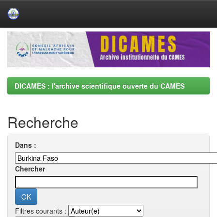
Skip
navigation
DICAMES : l'archive scientifique ouverte du CAMES
Recherche
Dans :
Chercher
Filtres courants :