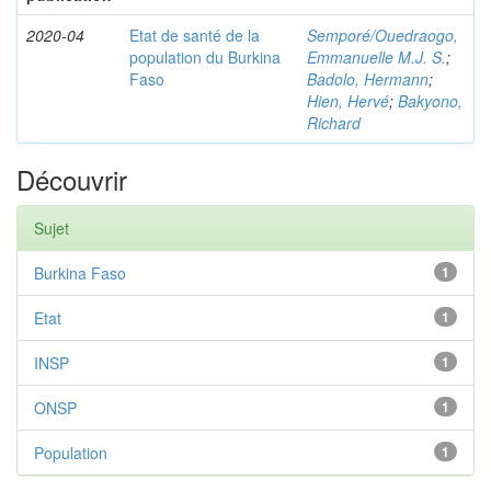
2020-04
Etat de santé de la
Semporé/Ouedraogo,
population du Burkina
Emmanuelle M.J. S.
;
Faso
Badolo, Hermann
;
Hien, Hervé
;
Bakyono,
Richard
Découvrir
Sujet
Burkina Faso
1
Etat
1
INSP
1
ONSP
1
Population
1