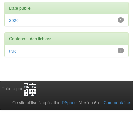
Date publié
2020
1
Contenant des fichiers
true
1
Thème par
Ce site utilise l'application
DSpace
, Version 6.x -
Commentaires