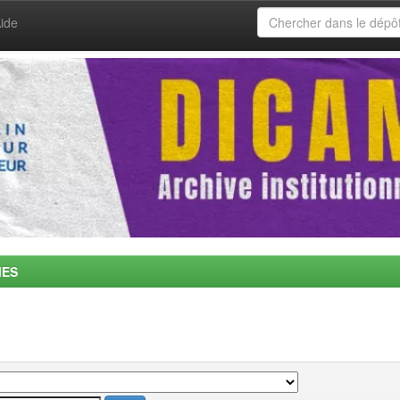
ide
MES