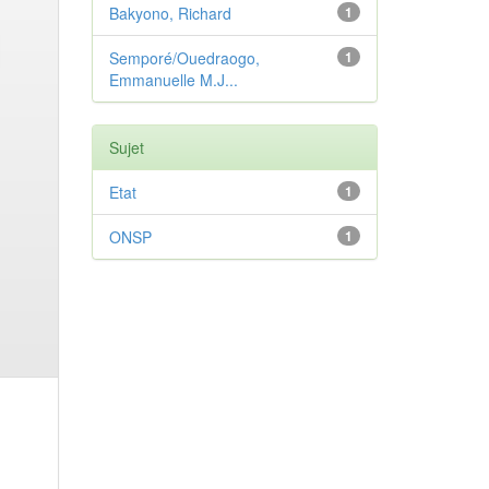
Bakyono, Richard
1
Semporé/Ouedraogo,
1
Emmanuelle M.J...
Sujet
Etat
1
ONSP
1