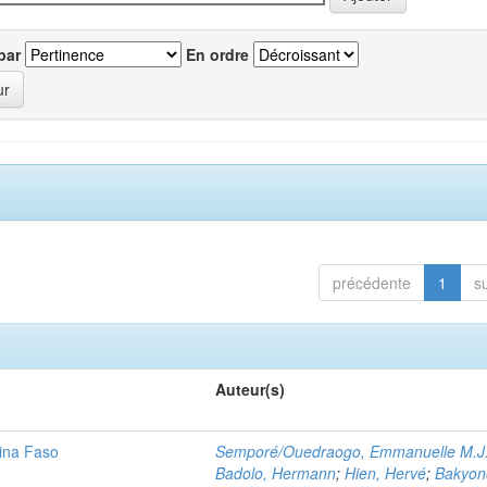
par
En ordre
précédente
1
s
Auteur(s)
kina Faso
Semporé/Ouedraogo, Emmanuelle M.J.
Badolo, Hermann
;
Hien, Hervé
;
Bakyon