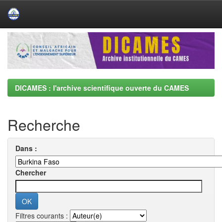
Skip
navigation
DICAMES : l'archive scientifique ouverte du CAMES
Recherche
Dans :
Chercher
Filtres courants :