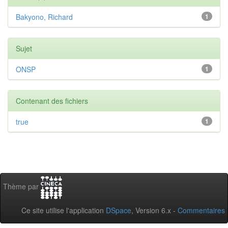
Bakyono, Richard
1
Sujet
ONSP
1
Contenant des fichiers
true
1
Thème par
Ce site utilise l'application
DSpace
, Version 6.x -
Commentaires