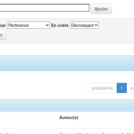
par
En ordre
précédente
1
s
Auteur(s)