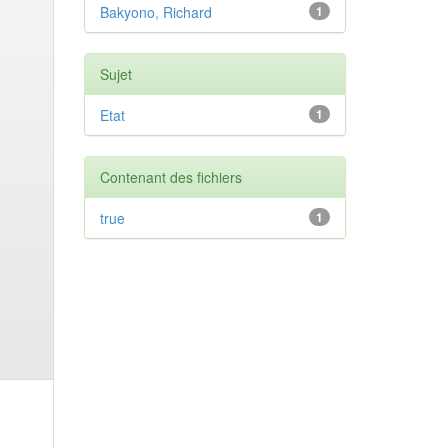
Bakyono, Richard
1
Sujet
Etat
1
Contenant des fichiers
true
1