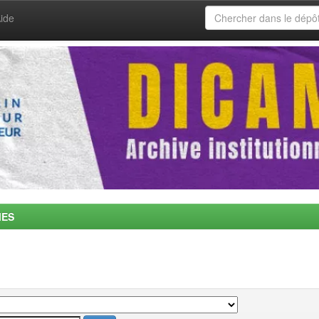
ide
MES