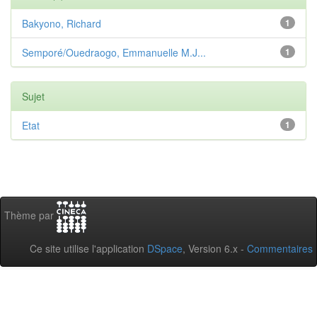
Bakyono, Richard
1
Semporé/Ouedraogo, Emmanuelle M.J...
1
Sujet
Etat
1
Thème par
Ce site utilise l'application
DSpace
, Version 6.x -
Commentaires