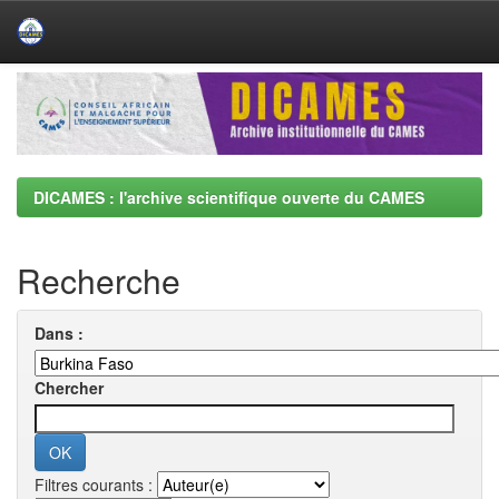
Skip
navigation
DICAMES : l'archive scientifique ouverte du CAMES
Recherche
Dans :
Chercher
Filtres courants :