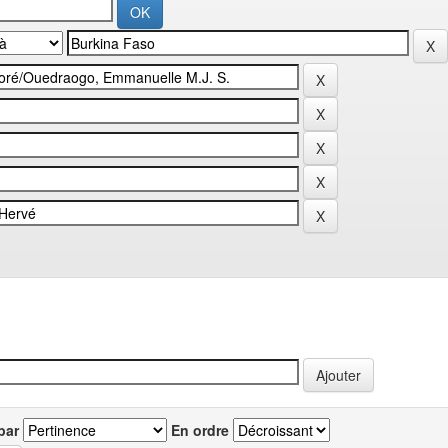
par
En ordre