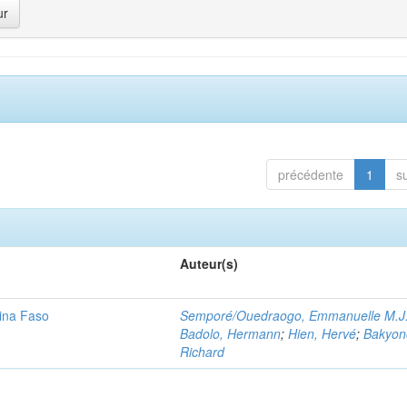
précédente
1
s
Auteur(s)
kina Faso
Semporé/Ouedraogo, Emmanuelle M.J.
Badolo, Hermann
;
Hien, Hervé
;
Bakyon
Richard