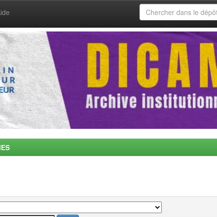
ide
MES