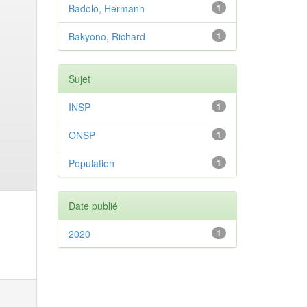
Badolo, Hermann
1
Bakyono, Richard
1
Sujet
INSP
1
ONSP
1
Population
1
Date publié
2020
1