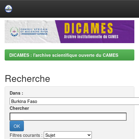
Skip
navigation
DICAMES : l'archive scientifique ouverte du CAMES
Recherche
Dans :
Chercher
Filtres courants :