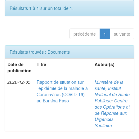
Résultats 1 à 1 sur un total de 1.
précédente
1
suivante
Résultats trouvés : Documents
Date de
Titre
Auteur(s)
publication
2020-12-05
Rapport de situation sur
Ministère de la
l’épidémie de la maladie à
santé, Institut
Coronavirus (COVID-19)
National de Santé
au Burkina Faso
Publique
;
Centre
des Opérations et
de Réponse aux
Urgences
Sanitaire