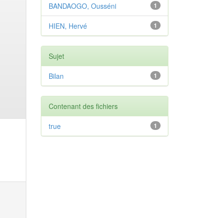
BANDAOGO, Ousséni
1
HIEN, Hervé
1
Sujet
Bilan
1
Contenant des fichiers
true
1