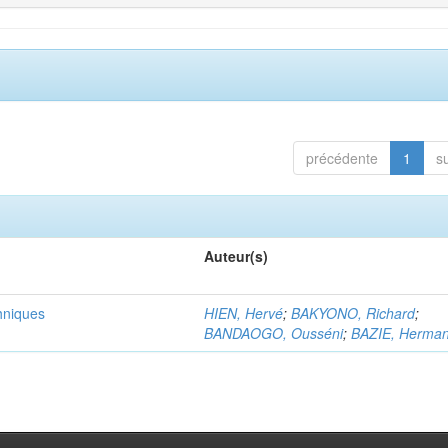
précédente
1
s
Auteur(s)
chniques
HIEN, Hervé
;
BAKYONO, Richard
;
BANDAOGO, Ousséni
;
BAZIE, Herma