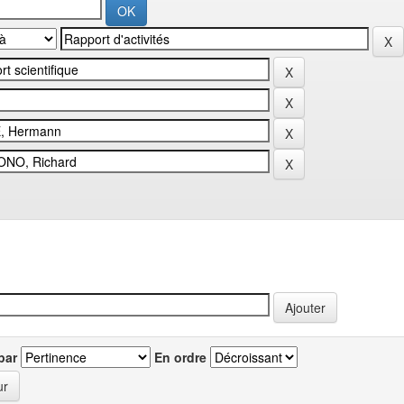
par
En ordre