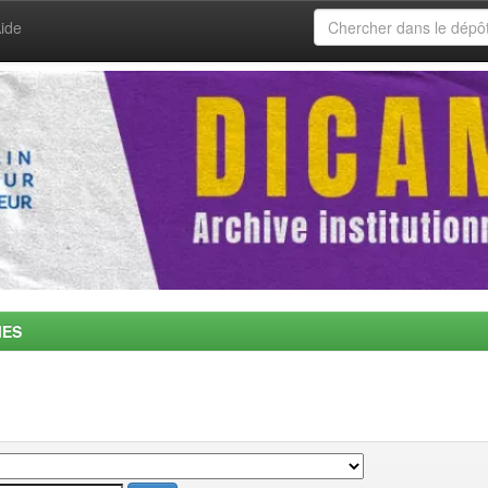
ide
MES