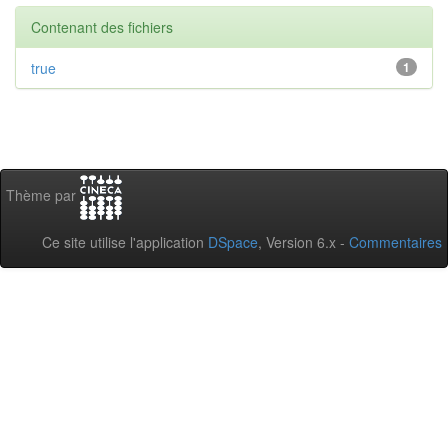
Contenant des fichiers
true
1
Thème par
Ce site utilise l'application
DSpace
, Version 6.x -
Commentaires