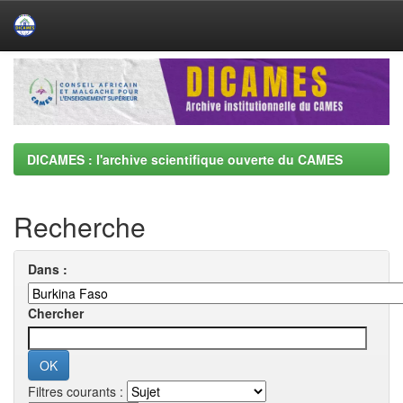
Skip
navigation
DICAMES : l'archive scientifique ouverte du CAMES
Recherche
Dans :
Chercher
Filtres courants :