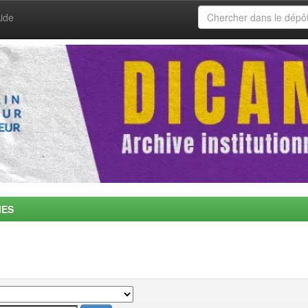
ide
MES