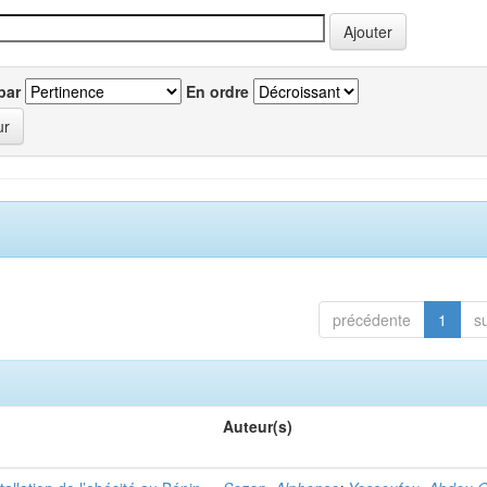
par
En ordre
précédente
1
s
Auteur(s)