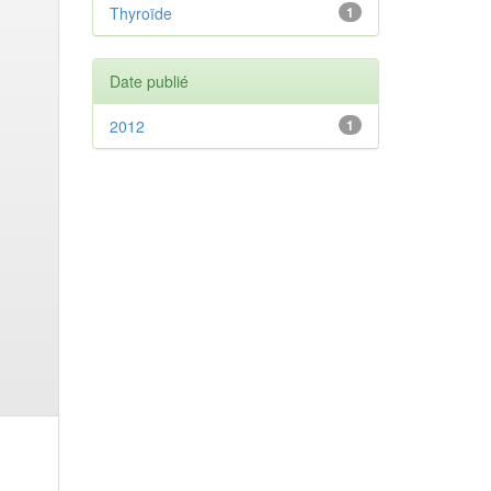
Thyroïde
1
Date publié
2012
1