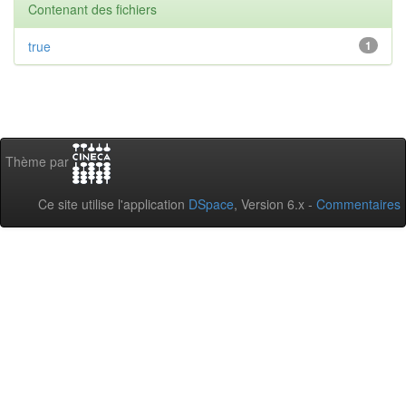
Contenant des fichiers
true
1
Thème par
Ce site utilise l'application
DSpace
, Version 6.x -
Commentaires