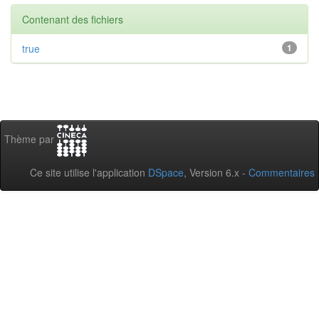
Contenant des fichiers
true
1
Thème par
Ce site utilise l'application
DSpace
, Version 6.x -
Commentaires