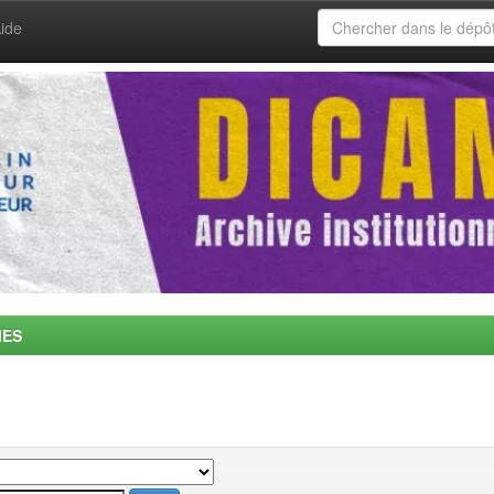
ide
MES