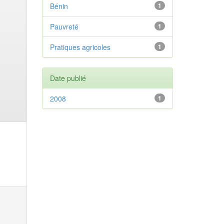
Bénin
1
Pauvreté
1
Pratiques agricoles
1
Date publié
2008
1