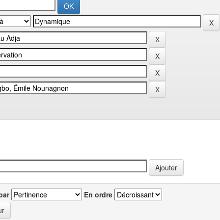
par
En ordre