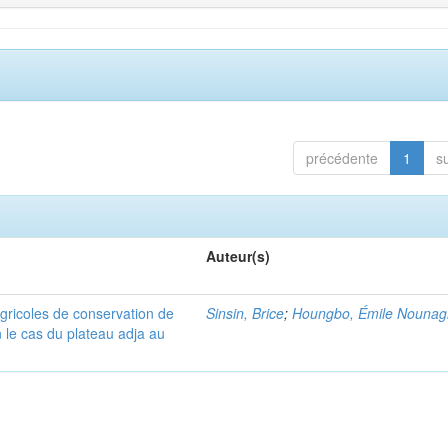
précédente
1
s
Auteur(s)
gricoles de conservation de
Sinsin, Brice
;
Houngbo, Émile Nouna
n le cas du plateau adja au