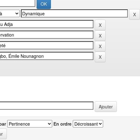
par
En ordre