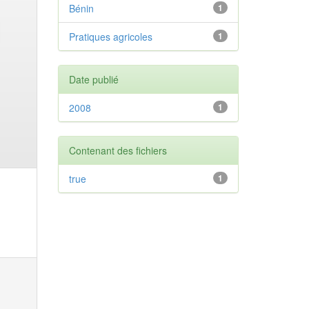
Bénin
1
Pratiques agricoles
1
Date publié
2008
1
Contenant des fichiers
true
1