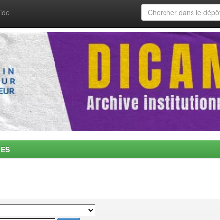
ide
MES