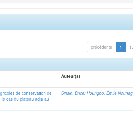
précédente
1
s
Auteur(s)
gricoles de conservation de
Sinsin, Brice
;
Houngbo, Émile Nouna
n le cas du plateau adja au