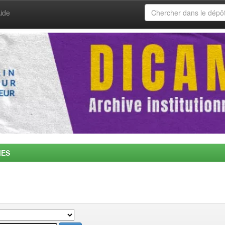
ide
MES