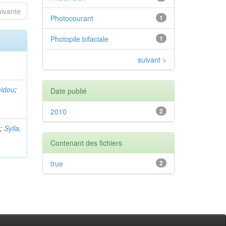
uivante
Photocourant
1
Photopile bifaciale
1
suivant >
idou
;
Date publié
2010
2
d
;
Sylla,
Contenant des fichiers
true
2