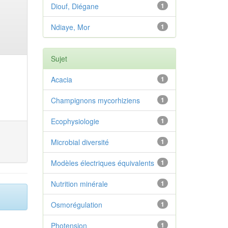
Diouf, Diégane
1
Ndiaye, Mor
1
Sujet
Acacia
1
Champignons mycorhiziens
1
Ecophysiologie
1
Microbial diversité
1
Modèles électriques équivalents
1
Nutrition minérale
1
Osmorégulation
1
Photension
1