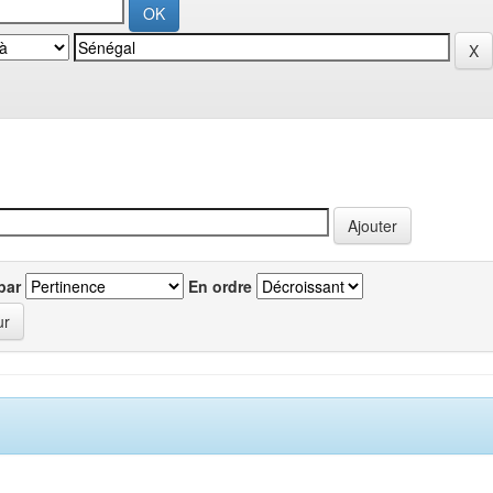
par
En ordre