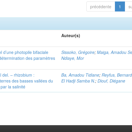
précédente
1
s
Auteur(s)
 d’une photopile bifaciale
Sissoko, Grégoire
;
Maiga, Amadou Se
détermination des paramètres
Ndiaye, Mor
 del. – rhizobium :
Ba, Amadou Tidiane
;
Reyfus, Bernar
terres des basses vallées du
El Hadji Samba N.
;
Diouf, Diégane
ar la salinité