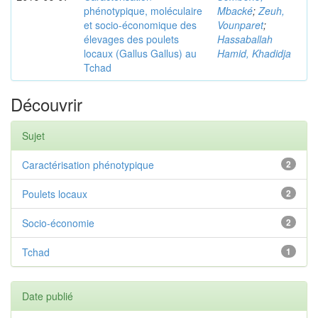
phénotypique, moléculaire
Mbacké
;
Zeuh,
et socio-économique des
Vounparet
;
élevages des poulets
Hassaballah
locaux (Gallus Gallus) au
Hamid, Khadidja
Tchad
Découvrir
Sujet
Caractérisation phénotypique
2
Poulets locaux
2
Socio-économie
2
Tchad
1
Date publié