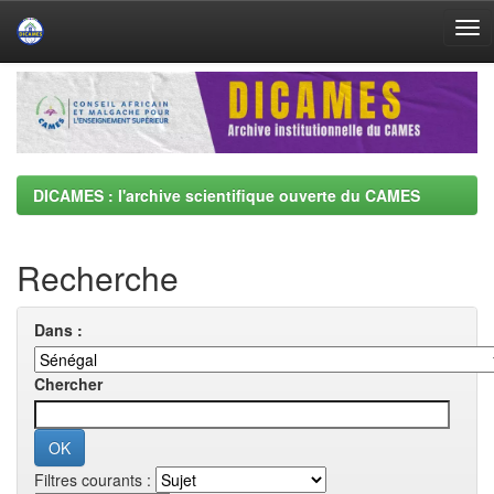
Skip
navigation
DICAMES : l'archive scientifique ouverte du CAMES
Recherche
Dans :
Chercher
Filtres courants :