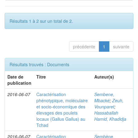
Résultats 1 à 2 sur un total de 2.
précédente
1
suivante
Résultats trouvés : Documents
Date de
Titre
Auteur(s)
publication
2016-06-07
Caractérisation
Sembene,
phénotypique, moléculaire
Mbacké
;
Zeuh,
et socio-économique des
Vounparet
;
élevages des poulets
Hassaballah
locaux (Gallus Gallus) au
Hamid, Khadidja
Tchad
2016-06-07
Caractérisation
Sembène,