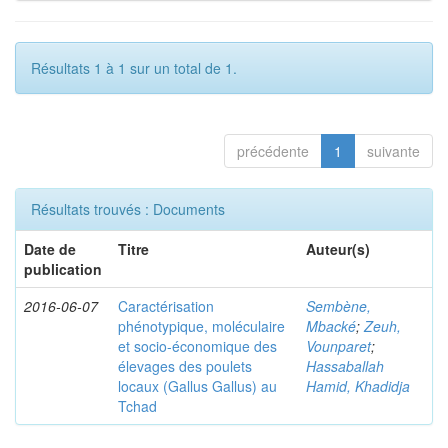
Résultats 1 à 1 sur un total de 1.
précédente
1
suivante
Résultats trouvés : Documents
Date de
Titre
Auteur(s)
publication
2016-06-07
Caractérisation
Sembène,
phénotypique, moléculaire
Mbacké
;
Zeuh,
et socio-économique des
Vounparet
;
élevages des poulets
Hassaballah
locaux (Gallus Gallus) au
Hamid, Khadidja
Tchad