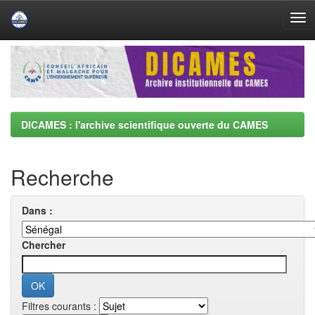
Skip
navigation
DICAMES : l'archive scientifique ouverte du CAMES
Recherche
Dans :
Chercher
Filtres courants :