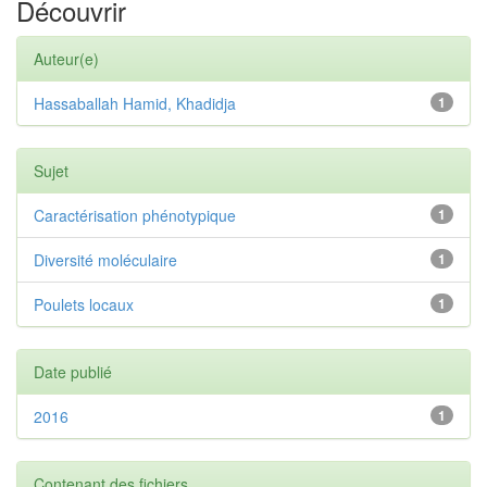
Découvrir
Auteur(e)
Hassaballah Hamid, Khadidja
1
Sujet
Caractérisation phénotypique
1
Diversité moléculaire
1
Poulets locaux
1
Date publié
2016
1
Contenant des fichiers