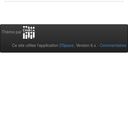
Thème par
Ce site utilise l'application
DSpace
, Version 6.x -
Commentaires