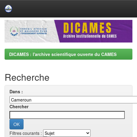
Skip
navigation
DICAMES : l'archive scientifique ouverte du CAMES
Recherche
Dans :
Chercher
Filtres courants :