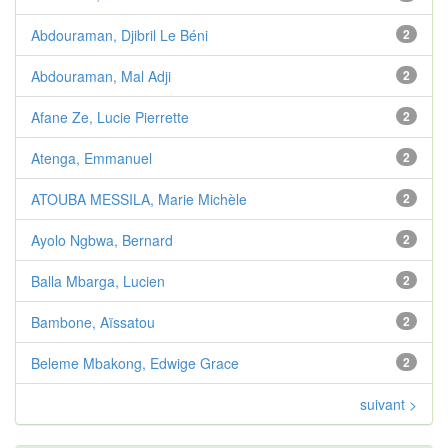
Abdouraman, Djibril Le Béni
2
Abdouraman, Mal Adji
2
Afane Ze, Lucie Pierrette
2
Atenga, Emmanuel
2
ATOUBA MESSILA, Marie Michèle
2
Ayolo Ngbwa, Bernard
2
Balla Mbarga, Lucien
2
Bambone, Aïssatou
2
Beleme Mbakong, Edwige Grace
2
suivant >