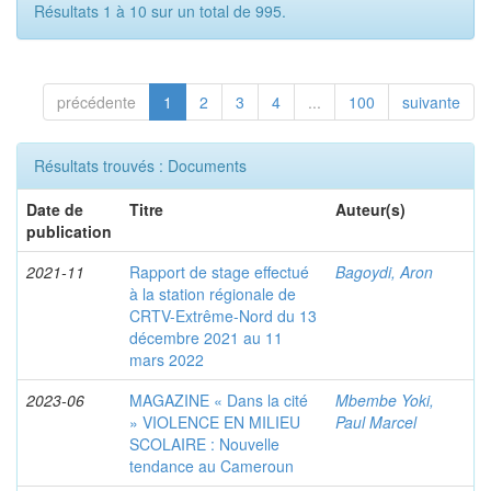
Résultats 1 à 10 sur un total de 995.
précédente
1
2
3
4
...
100
suivante
Résultats trouvés : Documents
Date de
Titre
Auteur(s)
publication
2021-11
Rapport de stage effectué
Bagoydi, Aron
à la station régionale de
CRTV-Extrême-Nord du 13
décembre 2021 au 11
mars 2022
2023-06
MAGAZINE « Dans la cité
Mbembe Yoki,
» VIOLENCE EN MILIEU
Paul Marcel
SCOLAIRE : Nouvelle
tendance au Cameroun