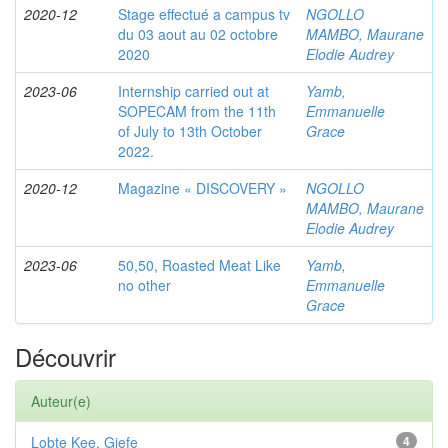
2020-12
Stage effectué a campus tv
NGOLLO
du 03 aout au 02 octobre
MAMBO, Maurane
2020
Elodie Audrey
2023-06
Internship carried out at
Yamb,
SOPECAM from the 11th
Emmanuelle
of July to 13th October
Grace
2022.
2020-12
Magazine « DISCOVERY »
NGOLLO
MAMBO, Maurane
Elodie Audrey
2023-06
50,50, Roasted Meat Like
Yamb,
no other
Emmanuelle
Grace
Découvrir
Auteur(e)
Lobte Kee, Giefe
4