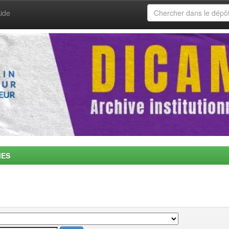
ide
MES