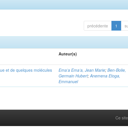
précédente
1
s
Auteur(s)
que et de quelques molécules
Ema’a Ema’a, Jean Marie
;
Ben-Bolie,
Germain Hubert
;
Anemena Etoga,
Emmanuel
Ce site