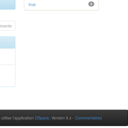
true
1
uivante
 utilise l'application
DSpace
, Version 6.x -
Commentaires