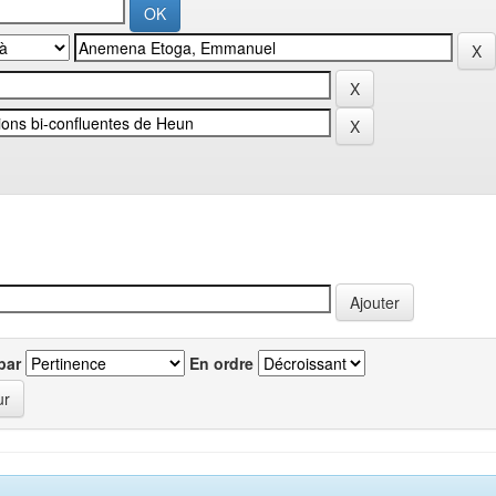
par
En ordre