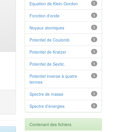
Equation de Klein-Gordon
1
Fonction d’onde
1
Noyaux atomiques
1
Potentiel de Coulomb
1
Potentiel de Kratzer
1
Potentiel de Sextic.
1
Potentiel inverse à quatre
1
termes
Spectre de masse
1
Spectre d’énergies
1
Contenant des fichiers