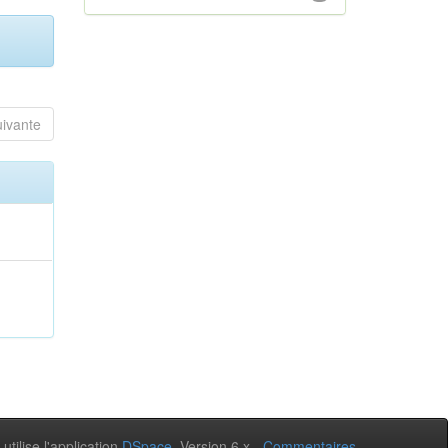
uivante
 utilise l'application
DSpace
, Version 6.x -
Commentaires