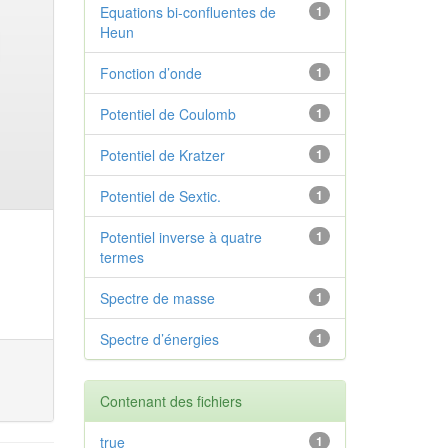
Equations bi-confluentes de
1
Heun
Fonction d’onde
1
Potentiel de Coulomb
1
Potentiel de Kratzer
1
Potentiel de Sextic.
1
Potentiel inverse à quatre
1
termes
Spectre de masse
1
Spectre d’énergies
1
Contenant des fichiers
true
1