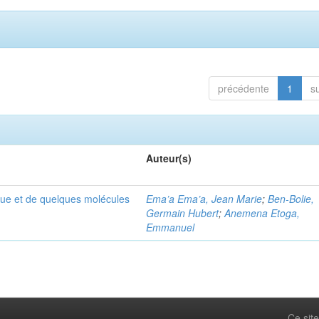
précédente
1
s
Auteur(s)
que et de quelques molécules
Ema’a Ema’a, Jean Marie
;
Ben-Bolie,
Germain Hubert
;
Anemena Etoga,
Emmanuel
Ce site