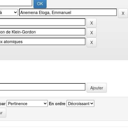
par
En ordre