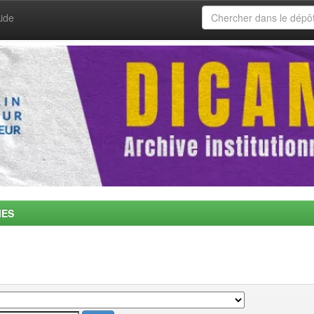
ide
MES