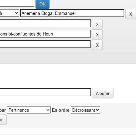
par
En ordre