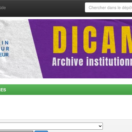
ide
MES