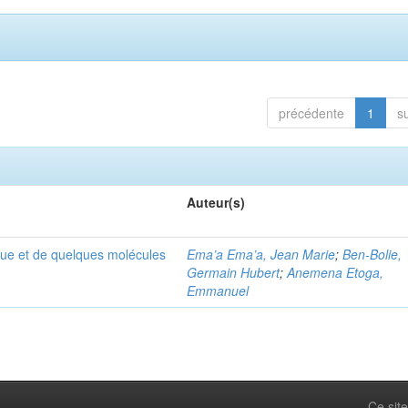
précédente
1
s
Auteur(s)
que et de quelques molécules
Ema’a Ema’a, Jean Marie
;
Ben-Bolie,
Germain Hubert
;
Anemena Etoga,
Emmanuel
Ce site