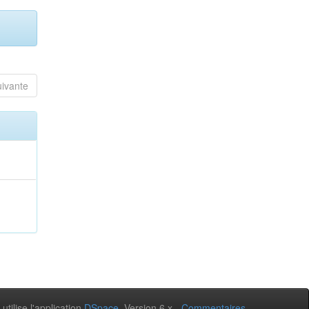
uivante
 utilise l'application
DSpace
, Version 6.x -
Commentaires