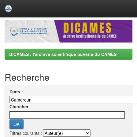
Skip
navigation
DICAMES : l'archive scientifique ouverte du CAMES
Recherche
Dans :
Chercher
Filtres courants :