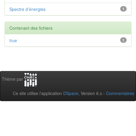
Spectre d’énergies
1
Contenant des fichiers
true
1
Thème par
Ce site utilise l'application
DSpace
, Version 6.x -
Commentaires