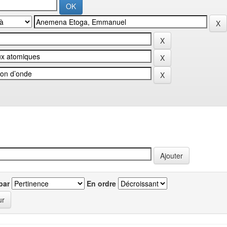
par
En ordre