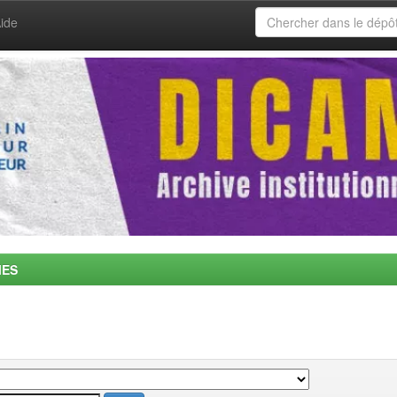
ide
MES