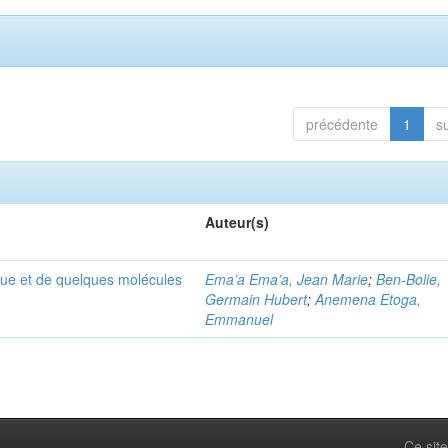
précédente
1
s
Auteur(s)
que et de quelques molécules
Ema’a Ema’a, Jean Marie
;
Ben-Bolie,
Germain Hubert
;
Anemena Etoga,
Emmanuel
Ce site