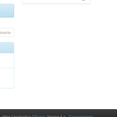
uivante
 utilise l'application
DSpace
, Version 6.x -
Commentaires