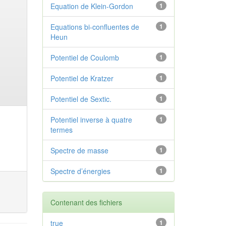
Equation de Klein-Gordon
1
Equations bi-confluentes de
1
Heun
Potentiel de Coulomb
1
Potentiel de Kratzer
1
Potentiel de Sextic.
1
Potentiel inverse à quatre
1
termes
Spectre de masse
1
Spectre d’énergies
1
Contenant des fichiers
true
1